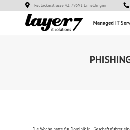
Zum
Reutackerstrasse 42, 79591 Eimeldingen
Inhalt
springen
Managed IT Serv
PHISHING
Die Woche hatte für Dominik M., Geschäftsführer ei