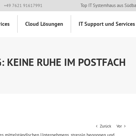
Top IT Systemhaus aus Südb
+49 7621 91617991
ices
Cloud Lösungen
IT Support und Services
: KEINE RUHE IM POSTFACH
Zurück
Vor
nes mittelständischen Unternehmens, stressig begonnen und