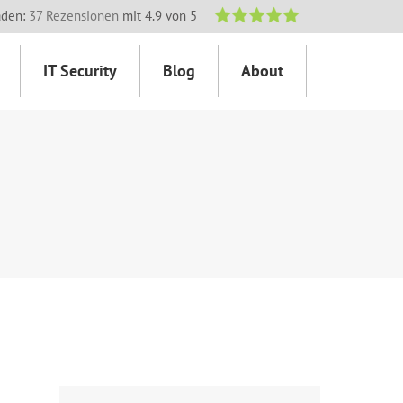
aden:
37 Rezensionen
mit 4.9 von 5
IT Security
Blog
About