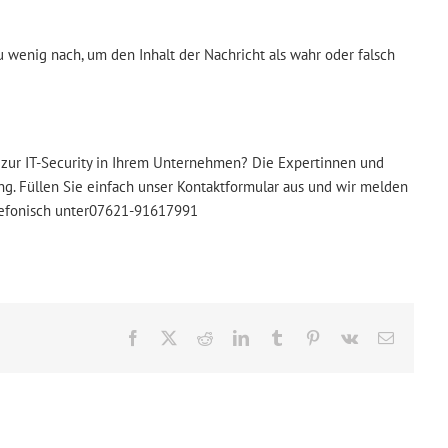
zu wenig nach, um den Inhalt der Nachricht als wahr oder falsch
 zur IT-Security in Ihrem Unternehmen? Die Expertinnen und
g. Füllen Sie einfach unser Kontaktformular aus und wir melden
lefonisch unter07621-91617991
Facebook
X
Reddit
LinkedIn
Tumblr
Pinterest
Vk
E-
Mail