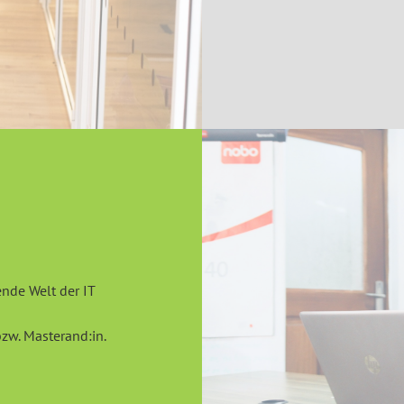
nde Welt der IT
bzw. Masterand:in.