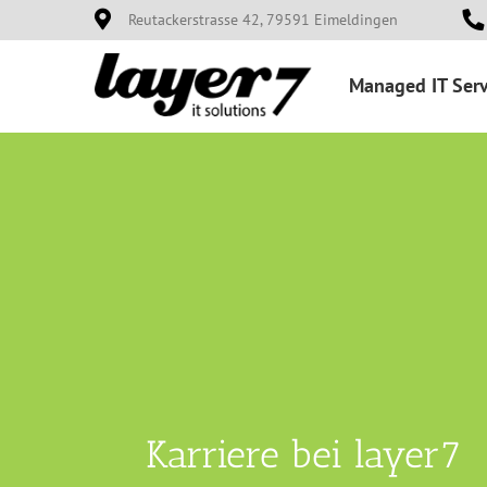
Zum
Reutackerstrasse 42, 79591 Eimeldingen
Inhalt
springen
Managed IT Serv
Karriere bei layer7