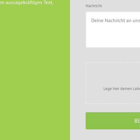
n aussagekräftigen Text,
Nachricht
Lege hier deinen Leb
B