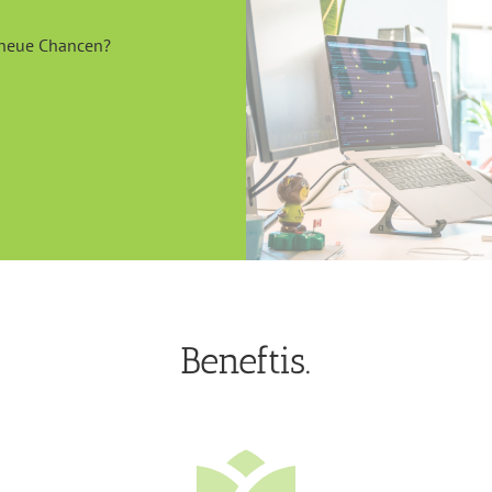
r neue Chancen?
Beneftis.