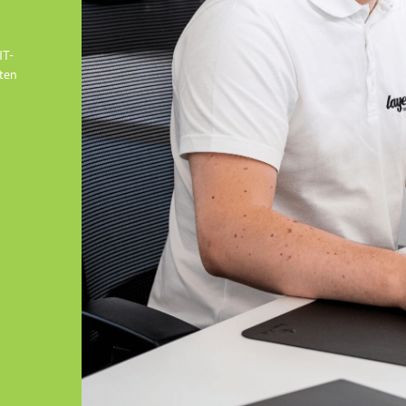
IT-
ten
r