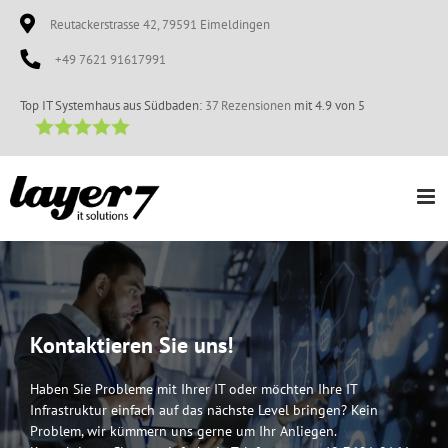
Zum
Reutackerstrasse 42, 79591 Eimeldingen
Inhalt
springen
+49 7621 91617991
Top IT Systemhaus aus Südbaden:
37 Rezensionen
mit 4.9 von 5
Kontaktieren Sie uns!
Haben Sie Probleme mit Ihrer IT oder möchten Ihre
IT
Infrastruktur einfach auf das nächste Level
bringen? Kein
Problem, wir kümmern uns gerne
um Ihr Anliegen.